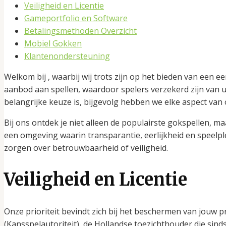
Veiligheid en Licentie
Gameportfolio en Software
Betalingsmethoden Overzicht
Mobiel Gokken
Klantenondersteuning
Welkom bij , waarbij wij trots zijn op het bieden van een
aanbod aan spellen, waardoor spelers verzekerd zijn van u
belangrijke keuze is, bijgevolg hebben we elke aspect va
Bij ons ontdek je niet alleen de populairste gokspellen, m
een omgeving waarin transparantie, eerlijkheid en speelplez
zorgen over betrouwbaarheid of veiligheid.
Veiligheid en Licentie
Onze prioriteit bevindt zich bij het beschermen van jouw pr
(Kansspelautoriteit), de Hollandse toezichthouder die sind