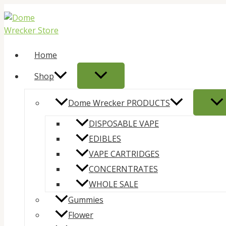
MENU
MENU
MEN
Skip
Type
Name*
Email*
Website
TOGGLE
TOGGLE
TOG
to
here..
content
Home
Shop
Dome Wrecker PRODUCTS
DISPOSABLE VAPE
EDIBLES
VAPE CARTRIDGES
CONCERNTRATES
WHOLE SALE
Gummies
Flower