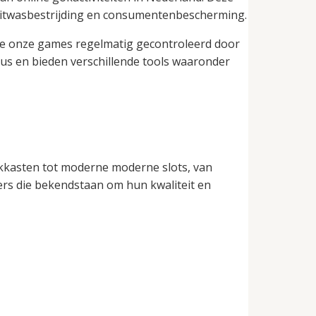
 witwasbestrijding en consumentenbescherming.
lle onze games regelmatig gecontroleerd door
eus en bieden verschillende tools waaronder
kkasten tot moderne moderne slots, van
ders die bekendstaan om hun kwaliteit en