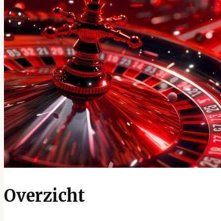
Overzicht