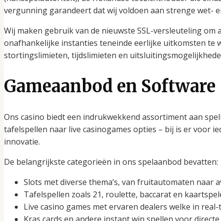
vergunning garandeert dat wij voldoen aan strenge wet- 
Wij maken gebruik van de nieuwste SSL-versleuteling om 
onafhankelijke instanties teneinde eerlijke uitkomsten te
stortingslimieten, tijdslimieten en uitsluitingsmogelijkhede
Gameaanbod en Software
Ons casino biedt een indrukwekkend assortiment aan spe
tafelspellen naar live casinogames opties – bij is er voo
innovatie.
De belangrijkste categorieën in ons spelaanbod bevatten:
Slots met diverse thema’s, van fruitautomaten naa
Tafelspellen zoals 21, roulette, baccarat en kaartspel
Live casino games met ervaren dealers welke in rea
Kras cards en andere instant win spellen voor direct