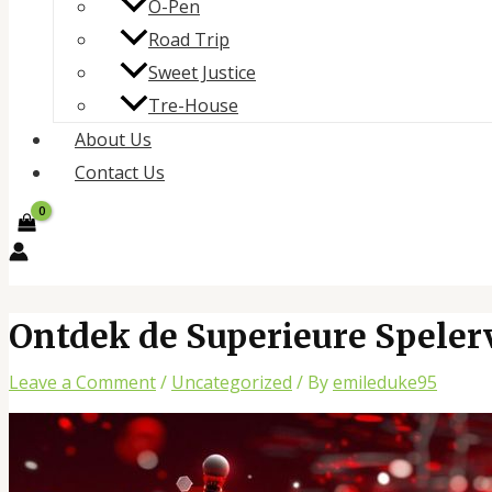
O-Pen
Road Trip
Sweet Justice
Tre-House
About Us
Contact Us
Ontdek de Superieure Speler
Leave a Comment
/
Uncategorized
/ By
emileduke95