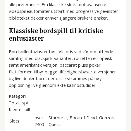
alle preferanser. Fra klassiske slots mot avanserte
videospilleautomater utstyrt med progressive gevinster –
biblioteket dekker enhver sjangere brukere ønsker.
Klassiske bordspill til kritiske
entusiaster
Bordspillentuziaster bør føle pris ved vår omfattende
samling med blackjack-varianter, roulette i europeisk
samt amerikansk versjon, baccarat pluss poker.
Plattformen tilbyr begge tilfeldighetsbaserte versjoner
og live dealer bord, der disse strømmes på høy
oppløsning live gjennom ekte kasinostudioer.
Kategori
Totalt spill
Kjente spill
over
Starburst, Book of Dead, Gonzo’s
Slots
2400
Quest