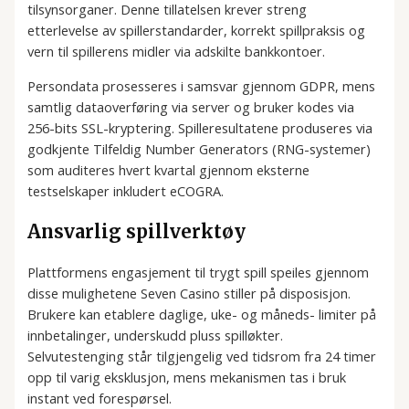
tilsynsorganer. Denne tillatelsen krever streng
etterlevelse av spillerstandarder, korrekt spillpraksis og
vern til spillerens midler via adskilte bankkontoer.
Persondata prosesseres i samsvar gjennom GDPR, mens
samtlig dataoverføring via server og bruker kodes via
256-bits SSL-kryptering. Spilleresultatene produseres via
godkjente Tilfeldig Number Generators (RNG-systemer)
som auditeres hvert kvartal gjennom eksterne
testselskaper inkludert eCOGRA.
Ansvarlig spillverktøy
Plattformens engasjement til trygt spill speiles gjennom
disse mulighetene Seven Casino stiller på disposisjon.
Brukere kan etablere daglige, uke- og måneds- limiter på
innbetalinger, underskudd pluss spilløkter.
Selvutestenging står tilgjengelig ved tidsrom fra 24 timer
opp til varig eksklusjon, mens mekanismen tas i bruk
instant ved forespørsel.