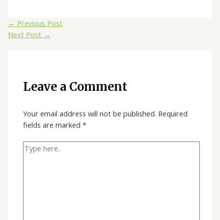
←
Previous Post
Next Post
→
Leave a Comment
Your email address will not be published.
Required
fields are marked
*