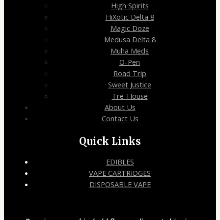
High Spirits
HiXotic Delta 8
Magic Doze
Medusa Delta 8
Muha Meds
O-Pen
Road Trip
Sweet Justice
Tre-House
About Us
Contact Us
Quick Links
EDIBLES
VAPE CARTRIDGES
DISPOSABLE VAPE