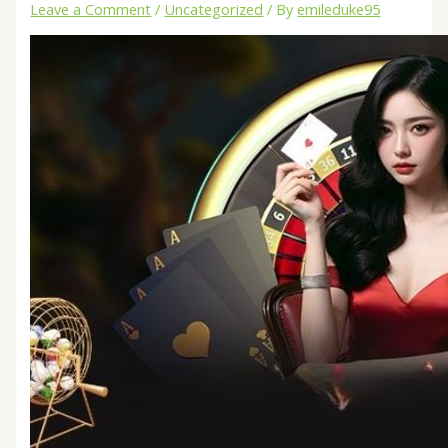
Leave a Comment
/
Uncategorized
/ By
emileduke95