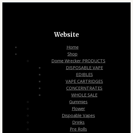
Website
Home
Shop
Dome Wrecker PRODUCTS
DISPOSABLE VAPE
EDIBLES
VAPE CARTRIDGES
CONCERNTRATES
WHOLE SALE
Gummies
Flower
Dispoable Vapes
Drinks
Pre Rolls