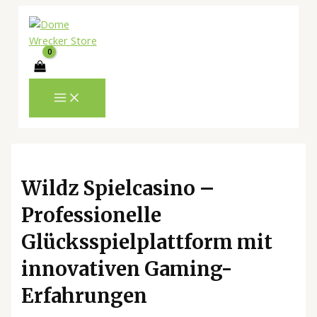
MAIN
Skip
Type
Name*
Email*
Website
MENU
to
here..
content
Wildz Spielcasino –
Professionelle
Glücksspielplattform mit
innovativen Gaming-
Erfahrungen